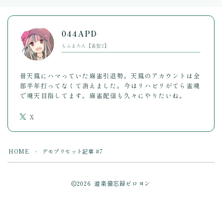
デモプリセット記事 Part10
デモプリセット記事 Part10
プライバシーポリシー
044APD
利用規約／特定商取引法に基づく表記
もふまろん【雀聖2】
有料記事の決済完了ページ
運営者情報
昔天鳳にハマっていた麻雀引退勢。天鳳のアカウントは全
部半年打ってなくて消えました。今はリハビリがてら雀魂
で魂天目指してます。麻雀配信も久々にやりたいね。
X
Follow Me
HOME
デモプリセット記事 #7
＞
2026 道楽備忘録ゼロヨン